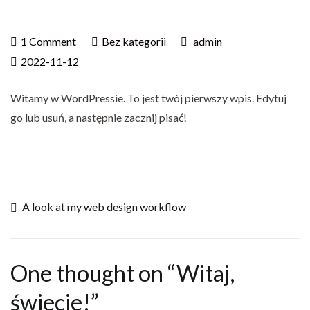
on
1 Comment
Bez kategorii
admin
Witaj,
2022-11-12
świecie!
Witamy w WordPressie. To jest twój pierwszy wpis. Edytuj
go lub usuń, a następnie zacznij pisać!
Post
A look at my web design workflow
navigation
One thought on “
Witaj,
świecie!
”