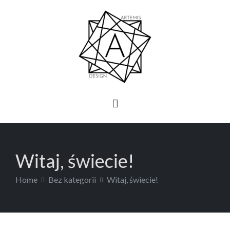
Skip
to
content
Artemis Design
Witaj, świecie!
Home
Bez kategorii
Witaj, świecie!